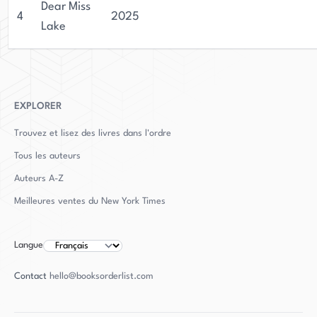
Lorsqu'elle ne écrit pas, Pearce aime pratiquer
Dear Miss
4
2025
divers passe-temps, dont l'apprentissage de la
Lake
peinture, qu'elle décrit comme étant
enthousiaste et désordonnée. Elle est active sur
les plateformes de médias sociaux telles
qu'Instagram, Facebook et Threads, où elle
EXPLORER
interagit avec ses lecteurs et partage des mises
Trouvez et lisez des livres dans l'ordre
à jour sur son travail.
Tous les auteurs
Auteurs
A-Z
Meilleures ventes du New York Times
Langue
Contact
hello@booksorderlist.com