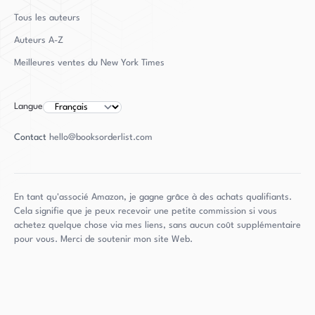
femme qui vivait avec intention, une intelligence
Tous les auteurs
et une curiosité sans pareilles. Son travail
Auteurs
A-Z
continue d'être célébré et lu par de nombreuses
Meilleures ventes du New York Times
personnes, et elle est rappelée comme une
contributrice importante aux communautés
Langue
littéraires et artistiques canadiennes.
Contact
hello@booksorderlist.com
En tant qu'associé Amazon, je gagne grâce à des achats qualifiants.
Cela signifie que je peux recevoir une petite commission si vous
achetez quelque chose via mes liens, sans aucun coût supplémentaire
pour vous. Merci de soutenir mon site Web.