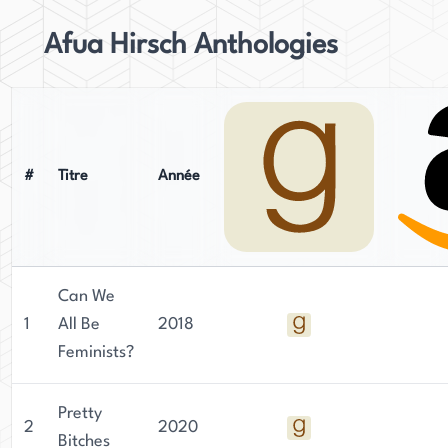
Afua Hirsch Anthologies
#
Titre
Année
Can We
1
All Be
2018
Feminists?
Pretty
2
2020
Bitches