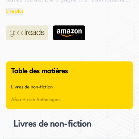
justice sociale. Elle a gagné une reconnaissance
généralisée avec son livre de 2018, "Brit(ish): On
Lire plus
Race, Identity and Belonging", qui explore les
thèmes du multiculturalisme et de l'identité
nationale dans la Grande-Bretagne
contemporaine. L'ouvrage lui a valu un Jerwood
Award pendant son processus d'écriture,
soulignant son importance dans le débat public.
Table des matières
Avant de s'affirmer comme autrice, Hirsch a bâti
une carrière distinguée dans le journalisme. Elle
Livres de non-fiction
a été rédactrice en charge des affaires sociales
Afua Hirsch Anthologies
et de l'éducation pour Sky News entre 2014 et
2017 et a contribué au Guardian en tant que
journaliste. Son écriture mêle souvent récit
Livres de non-fiction
personnel et analyse rigoureuse, offrant des