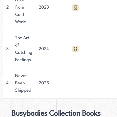
Love,
avec ses proches. Thompson est une écrivaine
2
from
2023
talentueuse et une vraie fan de cœur, et elle
Cold
continue d'inspirer et de divertir les lecteurs avec
World
son travail.
The Art
of
3
2024
Catching
Feelings
Never
4
Been
2025
Shipped
Busybodies Collection Books