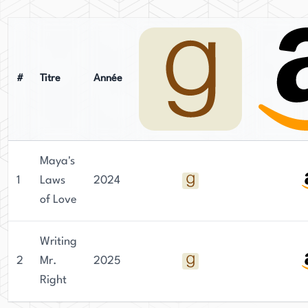
d'influences culturelles et de thèmes
contemporains, façonnés avec une précision
littéraire. Représentée par le Dr Uwe Stender de
l'agence TriadaUS Literary Agency, Khawaja
#
Titre
Année
s'est imposée comme une voix prometteuse dans
le domaine de la fiction.
Maya's
1
Laws
2024
of Love
Writing
2
Mr.
2025
Right