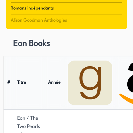
remportant plusieurs prix dont un Aurealis Award
Romans indépendants
et un James Tiptree Jr. Award. Il a depuis été
Alison Goodman Anthologies
traduit en plus de dix langues. Tout au long de sa
carrière, Goodman a contribué de nombreuses
nouvelles à divers anthologies.
Eon Books
Goodman a écrit un total de sept romans, dont la
trilogie primée Dark Days Club, également
connue sous le nom de trilogie Lady Helen, et la
duologie fantasy à succès du New York Times,
#
Titre
Année
EON et EONA. Elle travaille actuellement sur son
prochain roman, "The Benevolent Society of Ill-
Mannered Ladies", qui sera publié aux États-
Unis, au Royaume-Uni et en Australie en mai
Eon / The
2023. Goodman a récemment obtenu son
Two Pearls
doctorat et détient désormais le titre de Dr. Elle