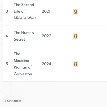
Skenandore est une personne accomplie et bien
The Second
arrondie qui continue à apporter des
3
Life of
2021
contributions importantes au monde littéraire.
Mirielle West
The Nurse's
4
2022
Secret
The
Medicine
5
2024
Woman of
Galveston
EXPLORER