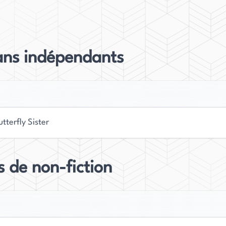
ochain roman.
ssé son enfance précoce à la Nouvelle-Orléans,
 College de Kenosha, dans le Wisconsin. Après
ns indépendants
'est orientée vers une carrière de rédactrice et
ù elle réside actuellement avec son mari et ses
r", a reçu des éloges significatifs pour son
tterfly Sister
nts. Son style d'écriture a été salué par de
capacité à créer des récits captivants et pleins de
ittéraire, Amy Gail Hansen continue de se
s de non-fiction
romise dans le genre de la fiction contemporaine.