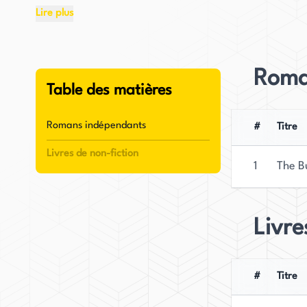
conséquente qui attend avec impatience son pr
Lire plus
Née dans les faubourgs de Chicago et ayant pa
Hansen a obtenu son BA en anglais au Carthage
Roma
avoir exercé comme enseignante d'anglais, elle s
Table des matières
journaliste free-lance en banlieue de Chicago, o
trois enfants.
Romans indépendants
#
Titre
Livres de non-fiction
Le premier roman de Hansen, "The Butterfly Siste
1
The Bu
développement de personnages et ses décors viva
nombreux écrivains et critiques, qui ont loué sa 
suspense. Avec son début réussi dans le monde l
Livre
positionner comme une auteure talentueuse et p
#
Titre