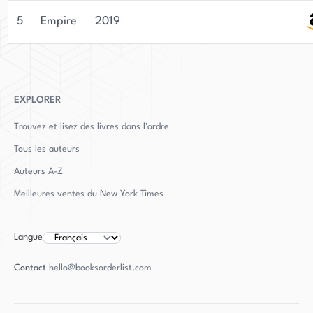
également connue pour son sens de l'humour et
5
Empire
2019
son amour des conventions de science-fiction.
Elle vit actuellement dans le Vermont avec son
mari écossais, qui prétend être un Jedi, et deux
compagnons canins. Lorsqu'elle ne écrit pas,
EXPLORER
Murphy aime se connecter avec ses lecteurs et
offre souvent gratuitement des livres à ceux qui
Trouvez et lisez des livres dans l'ordre
lui écrivent un joli message via son site Web.
Tous les auteurs
Auteurs
A-Z
Meilleures ventes du New York Times
Langue
Contact
hello@booksorderlist.com