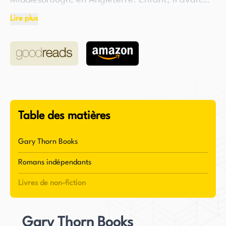
Middlesbrough, en Angleterre. Enfant, il avait
trois frères et a vécu dans le quartier de
Lire plus
Linthorpe à Middlesbrough. Malheureusement,
lorsque Mortimer n'avait que sept ans, son père,
un représentant de biscuits, est décédé dans un
accident de voiture. À peu près à la même
époque, Mortimer a accidentellement incendié la
maison de sa famille avec un feux d'artifice
égaré.
Table des matières
Mortimer est surtout connu pour son travail dans
Gary Thorn Books
le duo comique Vic and Bob avec Vic Reeves.
Romans indépendants
Ensemble, ils ont créé et joué dans de
nombreuses émissions de télévision, dont "Vic
Livres de non-fiction
Reeves' Big Night Out", "Shooting Stars" et
"Bang Bang, It's Reeves and Mortimer". Ces
Gary Thorn Books